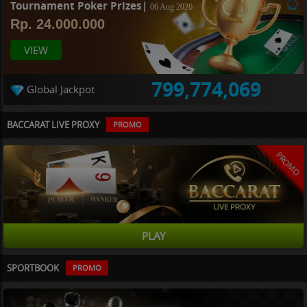
Tournament Poker Prizes|
06 Aug 2026
Rp. 24.000.000
VIEW
799,774,069
Global Jackpot
BACCARAT LIVE PROXY
PROMO
PROMO
PLAY
SPORTBOOK
PROMO