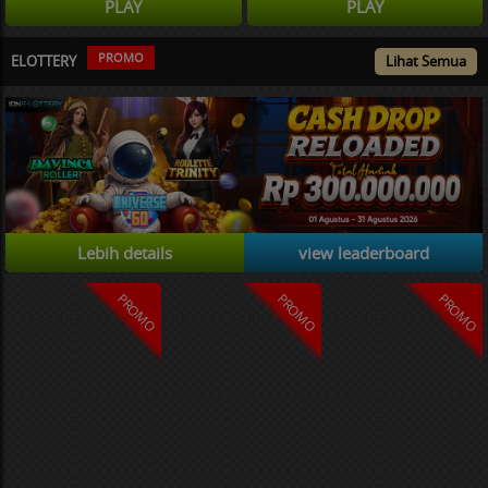
PLAY
PLAY
PROMO
ELOTTERY
Lihat Semua
Lebih details
view leaderboard
PROMO
PROMO
PROMO