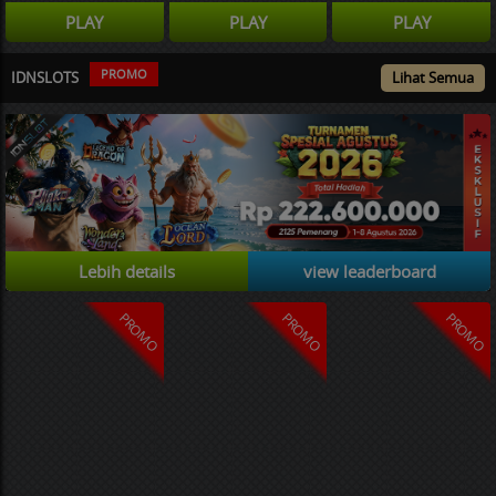
PLAY
PLAY
PLAY
PROMO
IDNSLOTS
Lihat Semua
Lebih details
view leaderboard
PROMO
PROMO
PROMO