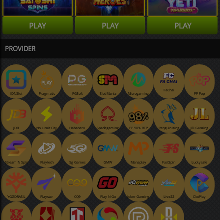
PLAY
PLAY
PLAY
PROVIDER
FaChai
IDNSlot
Pragmatic
PGSoft
Slot Mania
Microgaming
PP Pop
JDB
Habanero
Spadegaming
PP 98% RTP
Penguin King
Jili Gaming
No Limit City
Stream N Spin
Playtech
5g Games
GMW
Manaplay
FastSpin
Luckysafe
YGGDRASIL
Playstar
CQ9
Play N Go
Joker Gaming
Live22
ClotPlay