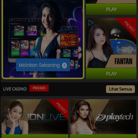
PLAY
PROMO
PLAY
PROMO
LIVE CASINO
Lihat Semua
PROMO