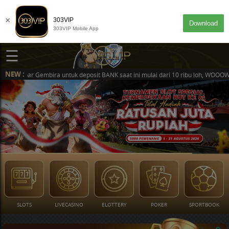
×
303VIP
Download
303VIP Mobile App
☰
NEW :
Gembira untuk deposit BANK saat ini mulai dari 10 ribu loh, WOOOW! | Untuk 
DESKTOP
MASUK
SLOTS
LIVECASINO
ELOTTERY
POKER
SPORTBOOK